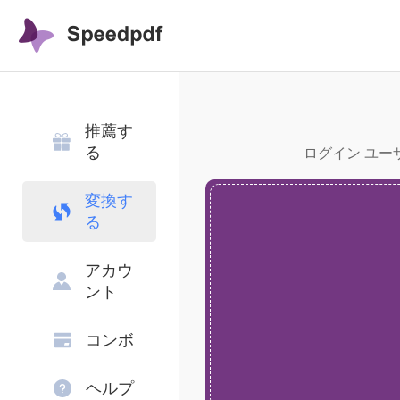
推薦す
る
ログイン ユーザ
変換す
る
アカウ
ント
コンボ
ヘルプ