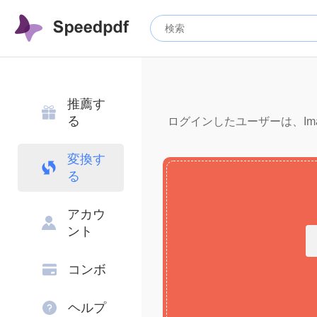
推薦す
る
ログインしたユーザーは、Imag
変換す
る
アカウ
ント
コンボ
ヘルプ