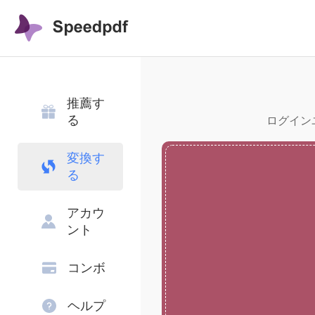
推薦す
る
ログインユ
変換す
る
アカウ
ント
コンボ
ヘルプ