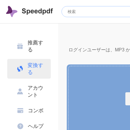
推薦す
る
ログインユーザーは、MP3 から
変換す
る
アカウ
ント
コンボ
ヘルプ