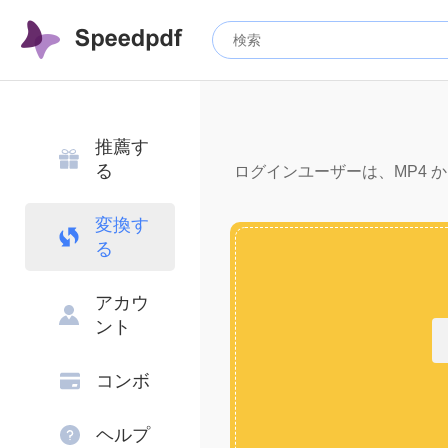
推薦す
る
ログインユーザーは、MP4 から
変換す
る
アカウ
ント
コンボ
ヘルプ